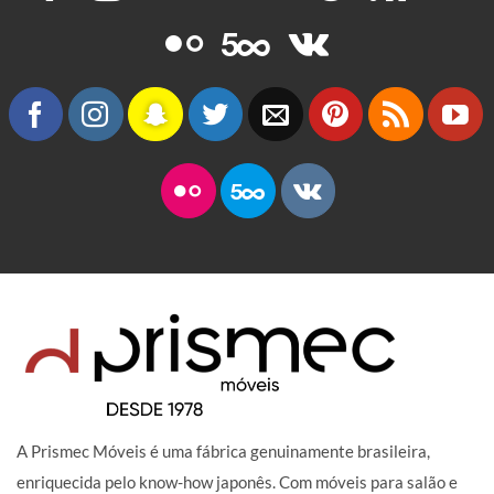
A Prismec Móveis é uma fábrica genuinamente brasileira,
enriquecida pelo know-how japonês. Com móveis para salão e