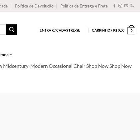
idade
Política de Devolução
Política de Entrega e Frete
ENTRAR / CADASTRE-SE
CARRINHO /
R$
0,00
0
omos
Now Midcentury Modern Occasional Chair Shop Now Shop Now