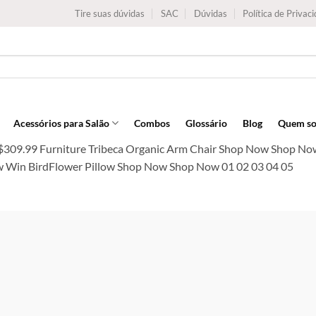
Tire suas dúvidas
SAC
Dúvidas
Política de Privac
Acessórios para Salão
Combos
Glossário
Blog
Quem s
 $309.99 Furniture Tribeca Organic Arm Chair Shop Now Shop 
 Win BirdFlower Pillow Shop Now Shop Now 01 02 03 04 05