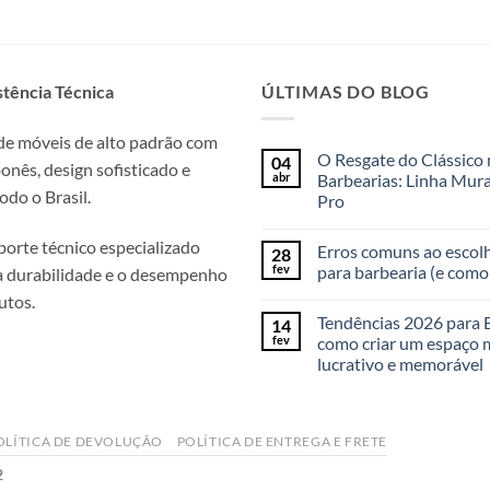
stência Técnica
ÚLTIMAS DO BLOG
 de móveis de alto padrão com
O Resgate do Clássico 
04
nês, design sofisticado e
abr
Barbearias: Linha Mur
odo o Brasil.
Pro
orte técnico especializado
Erros comuns ao escol
28
fev
para barbearia (e como 
 a durabilidade e o desempenho
utos.
Tendências 2026 para 
14
fev
como criar um espaço 
lucrativo e memorável
OLÍTICA DE DEVOLUÇÃO
POLÍTICA DE ENTREGA E FRETE
2