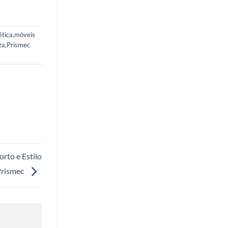
ética
,
móveis
za
,
Prismec
rto e Estilo
Prismec