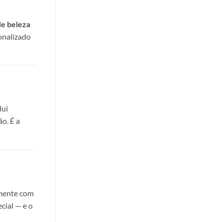
de beleza
onalizado
lui
o. É a
amente com
cial — e o