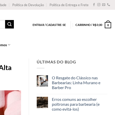
idade
Política de Devolução
Política de Entrega e Frete
ENTRAR / CADASTRE-SE
CARRINHO /
R$
0,00
0
omos
ÚLTIMAS DO BLOG
Alta
O Resgate do Clássico nas
Barbearias: Linha Murano e
Barber Pro
Erros comuns ao escolher
poltronas para barbearia (e
como evitá-los)