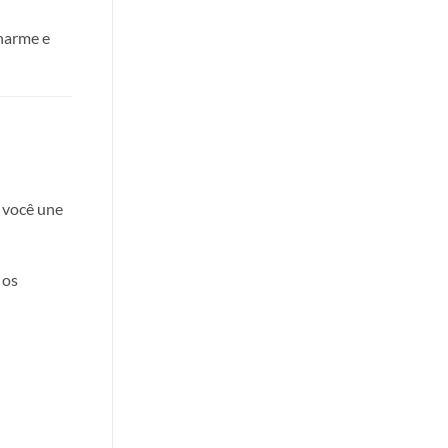
charme e
 você une
 os