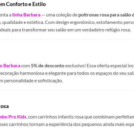
om Conforto e Estilo
enta a
linha Barbara
— uma coleção de
poltronas rosa para salão 
, qualidade e estética. Com design ergonômico, estofamento pers
ideais para transformar seu salão em um verdadeiro refúgio rosa.
 Barbara
com
5% de desconto
exclusivo! Essa oferta especial inc
decoração harmoniosa e elegante para todos os espaços do seu salã
 personalidade e sofisticação.
Rosa
bo Pro Kids
, com carrinhos infantis rosa que combinam perfeit
 esses carrinhos tornam a experiência dos pequenos ainda mais espe