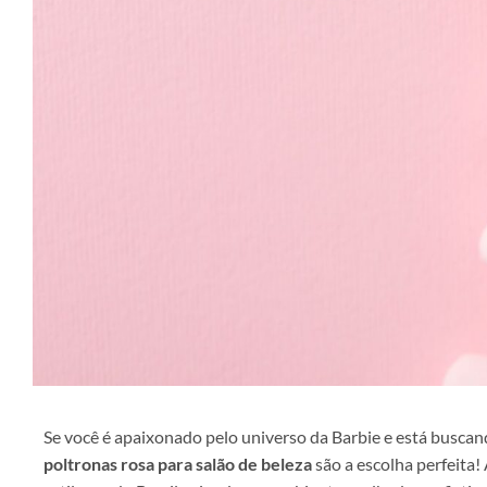
Se você é apaixonado pelo universo da Barbie e está buscan
poltronas rosa para salão de beleza
são a escolha perfeita!