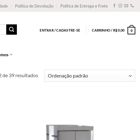
idade
Política de Devolução
Política de Entrega e Frete
ENTRAR / CADASTRE-SE
CARRINHO /
R$
0,00
0
omos
 de 39 resultados
Add to
wishlist