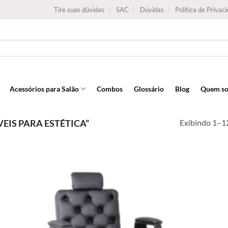
Tire suas dúvidas
SAC
Dúvidas
Política de Privac
Acessórios para Salão
Combos
Glossário
Blog
Quem s
Exibindo 1–12
IS PARA ESTÉTICA”
Add to
wishlist