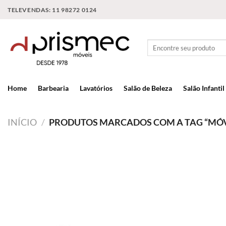
Skip
TELEVENDAS: 11 98272 0124
to
content
Pesquisar
por:
Home
Barbearia
Lavatórios
Salão de Beleza
Salão Infantil
INÍCIO
/
PRODUTOS MARCADOS COM A TAG “MÓVE
Add to
wishlist