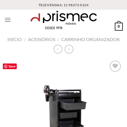
Skip
TELEVENDAS: 11 98272 0124
to
content
0
INÍCIO
/
ACESSÓRIOS
/
CARRINHO ORGANIZADOR
Save
Add to
wishlist