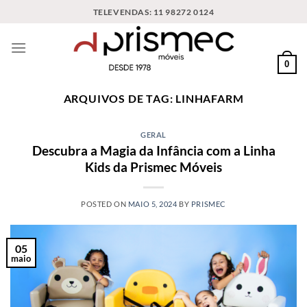
Skip
TELEVENDAS: 11 98272 0124
to
content
0
ARQUIVOS DE TAG:
LINHAFARM
GERAL
Descubra a Magia da Infância com a Linha
Kids da Prismec Móveis
POSTED ON
MAIO 5, 2024
BY
PRISMEC
05
maio