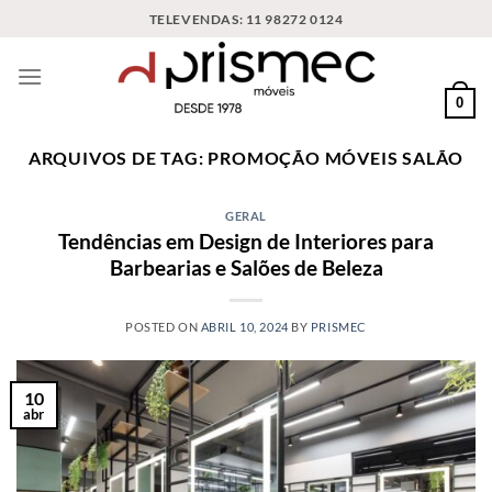
Skip
TELEVENDAS: 11 98272 0124
to
content
0
ARQUIVOS DE TAG:
PROMOÇÃO MÓVEIS SALÃO
GERAL
Tendências em Design de Interiores para
Barbearias e Salões de Beleza
POSTED ON
ABRIL 10, 2024
BY
PRISMEC
10
abr